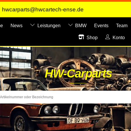
hwcarparts@hwcartech-ense.de
e
News
Leistungen
BMW
Events
Team
Shop
Konto
HW-Carparts