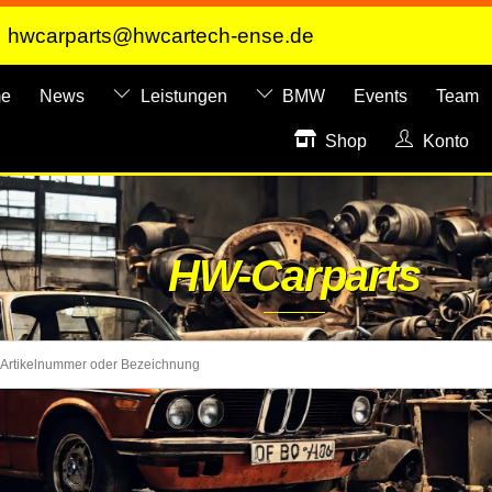
hwcarparts@hwcartech-ense.de
e
News
Leistungen
BMW
Events
Team
Shop
Konto
HW-Carparts