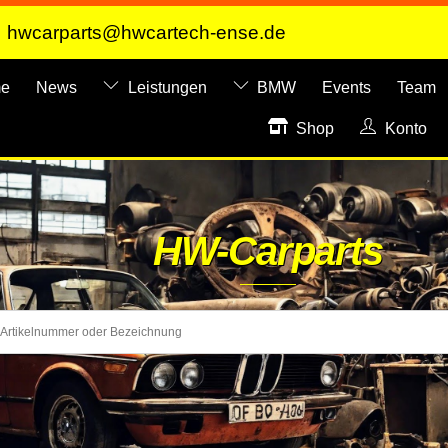
hwcarparts@hwcartech-ense.de
e
News
Leistungen
BMW
Events
Team
Shop
Konto
HW-Carparts