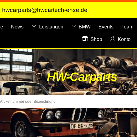
hwcarparts@hwcartech-ense.de
e
News
Leistungen
BMW
Events
Team
Shop
Konto
HW-Carparts