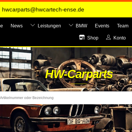
hwcarparts@hwcartech-ense.de
e
News
Leistungen
BMW
Events
Team
Shop
Konto
HW-Carparts