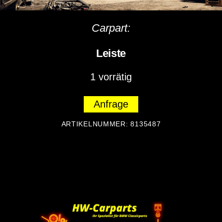
Carpart:
Leiste
1 vorrätig
Anfrage
ARTIKELNUMMER:
8135487