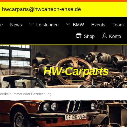
hwcarparts@hwcartech-ense.de
e
News
Leistungen
BMW
Events
Team
Shop
Konto
HW-Carparts