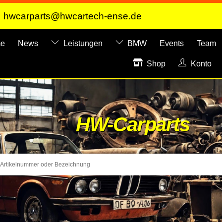
hwcarparts@hwcartech-ense.de
e
News
Leistungen
BMW
Events
Team
Shop
Konto
HW-Carparts