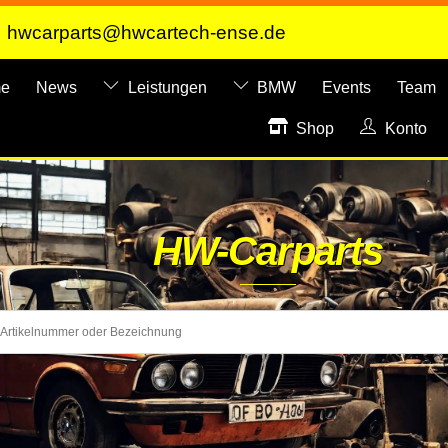
hwcarparts@hwcartech-ense.de
e
News
Leistungen
BMW
Events
Team
Shop
Konto
HW-Carparts