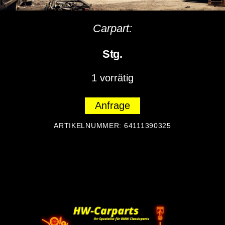
Carpart:
Stg.
1 vorrätig
Anfrage
ARTIKELNUMMER:
64111390325