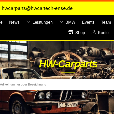
hwcarparts@hwcartech-ense.de
e
News
Leistungen
BMW
Events
Team
Shop
Konto
HW-Carparts